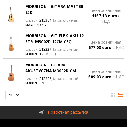
MORRISON - GITARA MASTER
цена розничная
75D
1157.18 euro
с
символ:
213304
, № каталожный:
НДС
MA4002D SG
MORRISON - GIT ELEK-AKU 12
STR. M3002D 12CM CEQ
цена розничная
677.08 euro
с НДС
символ:
213227
, № каталожный:
M3002D 12CM CEQ
MORRISON - GITARA
AKUSTYCZNA M3002D CM
цена розничная
509.03 euro
с НДС
символ:
213208
, № каталожный:
M3002D CM
Новостная рассылка