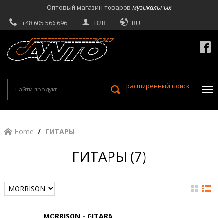
Оптовый магазин товаров
музыкальных
+48 605 566 696
B2B
RU

расширенный поиск
Home
ГИТАРЫ
ГИТАРЫ (7)
MORRISON - GITARA