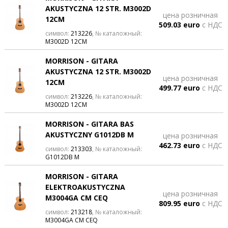
AKUSTYCZNA 12 STR. M3002D
цена розничная
12CM
509.03 euro
с НДС
символ:
213226
, № каталожный:
M3002D 12CM
MORRISON - GITARA
AKUSTYCZNA 12 STR. M3002D
цена розничная
12CM
499.77 euro
с НДС
символ:
213226
, № каталожный:
M3002D 12CM
MORRISON - GITARA BAS
AKUSTYCZNY G1012DB M
цена розничная
462.73 euro
с НДС
символ:
213303
, № каталожный:
G1012DB M
MORRISON - GITARA
ELEKTROAKUSTYCZNA
цена розничная
M3004GA CM CEQ
809.95 euro
с НДС
символ:
213218
, № каталожный:
M3004GA CM CEQ