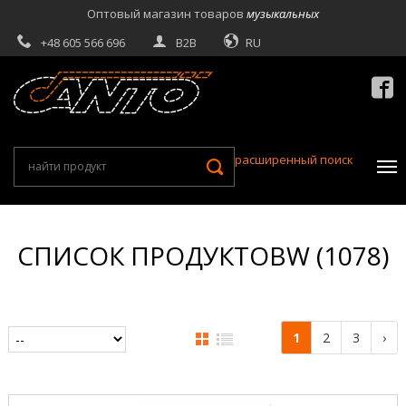
Оптовый магазин товаров
музыкальных
+48 605 566 696
B2B
RU

расширенный поиск
СПИСОК ПРОДУКТОВW (1078)
1
2
3
›