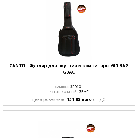
CANTO - Футляр для акустической гитары GIG BAG
GBAC
символ:
320101
№ каталожный:
GBAC
цена розничная
151.85 euro
с НДС