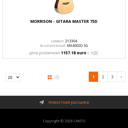
MORRISON - GITARA MASTER 75D
символ:
213304
№ каталожный:
MA4002D SG
цена розничная
1157.18 euro
с НДС
1
2
3
›
Новостная рассылка
Copyright © 2026 CANTO