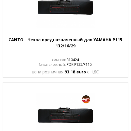
CANTO - Чехол предназначенный для YAMAHA P115
132/16/29
символ:
310424
№ каталожный:
PDK P125/P115
цена розничная
93.18 euro
с НДС