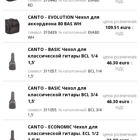
символ:
310440
, № каталожный:
EVA80
НДС
RD
CANTO - EVOLUTION Чехол для
цена розничная
аккордеона 80 BAS WH
109.51 euro
с
символ:
310439
, № каталожный:
EVA80
НДС
WH
CANTO - BASIC Чехол для
классической гитары BCL 1/4
цена розничная
1,5’
46.30 euro
с
НДС
символ:
311057
, № каталожный:
BCL 1/4
1,5’
CANTO - BASIC Чехол для
классической гитары BCL 3/4
цена розничная
1,5’
46.30 euro
с
НДС
символ:
311055
, № каталожный:
BCL 3/4
1,5’
CANTO - ECONOMIC Чехол для
классической гитары. ECL 1/2
цена розничная
1,0’ N