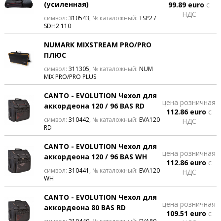
(усиленная)
99.89 euro
с
НДС
символ:
310543
, № каталожный:
TSP2 /
SDH2 110
NUMARK MIXSTREAM PRO/PRO
ПЛЮС
символ:
311305
, № каталожный:
NUM
MIX PRO/PRO PLUS
CANTO - EVOLUTION Чехол для
цена розничная
аккордеона 120 / 96 BAS RD
112.86 euro
с
символ:
310442
, № каталожный:
EVA120
НДС
RD
CANTO - EVOLUTION Чехол для
цена розничная
аккордеона 120 / 96 BAS WH
112.86 euro
с
символ:
310441
, № каталожный:
EVA120
НДС
WH
CANTO - EVOLUTION Чехол для
цена розничная
аккордеона 80 BAS RD
109.51 euro
с