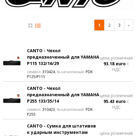
1
2
3
›
CANTO - Чехол
предназначенный для YAMAHA
цена розничная
P115 132/16/29
93.18 euro
с
НДС
символ:
310424
, № каталожный:
PDK
P125/P115
CANTO - Чехол
предназначенный для YAMAHA
цена розничная
P255 133/35/14
95.43 euro
с
НДС
символ:
310423
, № каталожный:
PDK
P255
CANTO - Сумка для штативов
к ударным инструментам
цена розничная