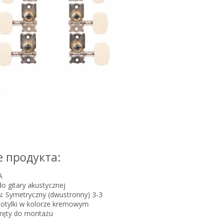
 продукта:
A
o gitary akustycznej
: Symetryczny (dwustronny) 3-3
motylki w kolorze kremowym
ręty do montażu