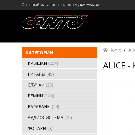
Оптовый магазин товаров
музыкальных
Home
АК
КАТЕГОРИИ
ALICE -
КРЫШКИ
(254)
ГИТАРЫ
(45)
СЛУЧАИ
(28)
РЕМНИ
(144)
БАРАБАНЫ
(44)
АУДИОСИСТЕМА
(72)
ФОНАРИ
(6)