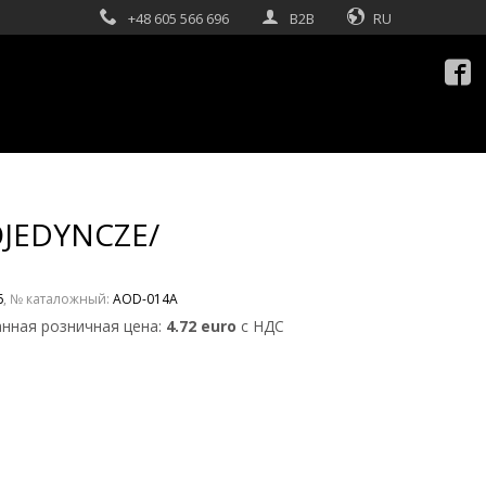
+48 605 566 696
B2B
RU

OJEDYNCZE/
6
, № каталожный:
AOD-014A
нная розничная цена:
4.72 euro
с НДС