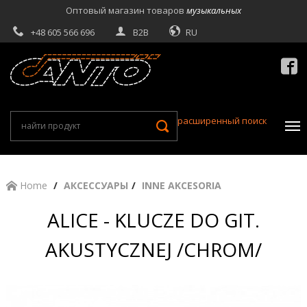
Оптовый магазин товаров
музыкальных
+48 605 566 696
B2B
RU

расширенный поиск
Home
АКСЕССУАРЫ
INNE AKCESORIA
ALICE - KLUCZE DO GIT.
AKUSTYCZNEJ /CHROM/