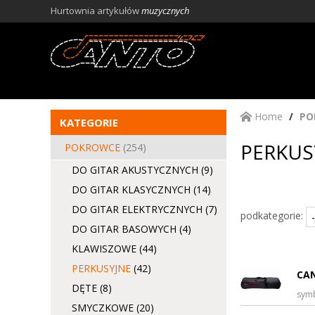
Hurtownia artykułów
muzycznych
Home
PO
KATEGORIE
PERKUSY
POKROWCE
(254)
DO GITAR AKUSTYCZNYCH
(9)
DO GITAR KLASYCZNYCH
(14)
DO GITAR ELEKTRYCZNYCH
(7)
podkategorie:
DO GITAR BASOWYCH
(4)
KLAWISZOWE
(44)
PERKUSYJNE
(42)
CA
DĘTE
(8)
sym
SMYCZKOWE
(20)