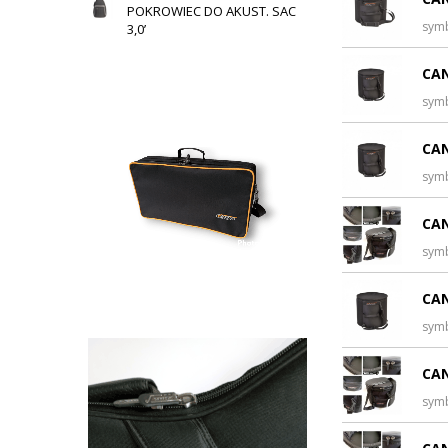
POKROWIEC DO AKUST. SAC
sym
3,0’
CAN
sym
CAN
sym
CAN
sym
CAN
sym
CAN
sym