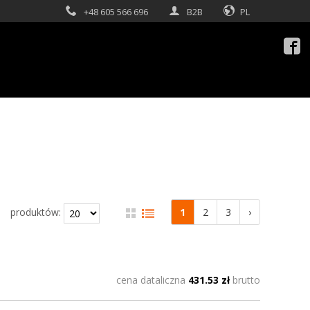
+48 605 566 696
B2B
PL

1
2
3
›
produktów:
cena dataliczna
431.53 zł
brutto