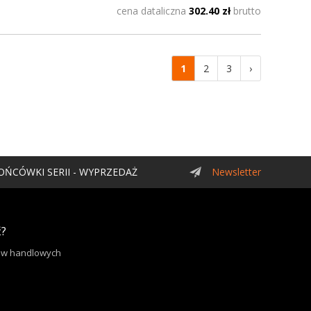
cena dataliczna
302.40 zł
brutto
1
2
3
›
OŃCÓWKI SERII - WYPRZEDAŻ
Newsletter
ć?
rów handlowych