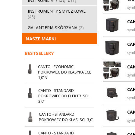
INSTRUMENTY DĘTE
(1)
sym
INSTRUMENTY SMYCZKOWE
(45)
CAN
GALANTERIA SKÓRZANA
(2)
sym
NASZE MARKI
CAN
BESTSELLERY
sym
CANTO - ECONOMIC
CAN
POKROWIEC DO KLASYKA ECL
sym
1,0’ N
CAN
CANTO - STANDARD
POKROWIEC DO ELEKTR. SEL
sym
3,0’
CAN
CANTO - STANDARD
POKROWIEC DO KLAS. SCL 3,0’
sym
CANTO - STANDARD
CAN