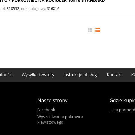
TO - POKROWIEC NA KOCIOŁEK 16X16 STANDARD
bol:
310532
, nr katalogowy:
S16X16
atności
Wysyłka i zwroty
Instrukcje obsługi
Kontakt
K
Nasze strony
Gdzie kupi
Facebook
Lista partne
Wyszukiwarka pokrowca
klawiszowego