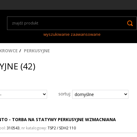
wyszukiwanie zaawansowane
KROWCE
PERKUSYJNE
JNE (42)
sortuj:
NTO - TORBA NA STATYWY PERKUSYJNE WZMACNIANA
bol:
310543
, nr katalogowy:
TSP2 / SDH2 110