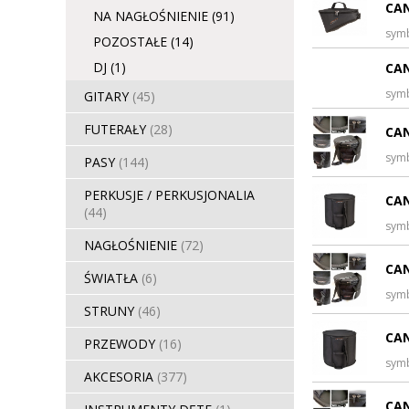
CAN
NA NAGŁOŚNIENIE
(91)
sym
POZOSTAŁE
(14)
DJ
(1)
CAN
sym
GITARY
(45)
FUTERAŁY
(28)
CAN
sym
PASY
(144)
PERKUSJE / PERKUSJONALIA
CAN
(44)
sym
NAGŁOŚNIENIE
(72)
CAN
ŚWIATŁA
(6)
sym
STRUNY
(46)
CAN
PRZEWODY
(16)
sym
AKCESORIA
(377)
CAN