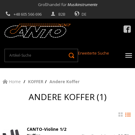
Großhandel für
Musikinstrumente
+48 605 566 696
B2B
DE

Erweiterte Suche
Home
KOFFER
Andere Koffer
ANDERE KOFFER (1)
CANTO-Violine 1/2