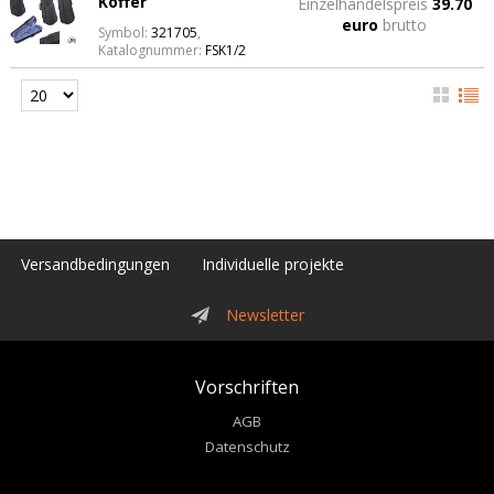
Koffer
Einzelhandelspreis
39.70
euro
brutto
Symbol:
321705
,
Katalognummer:
FSK1/2
Versandbedingungen
Individuelle projekte
Newsletter
Vorschriften
AGB
Datenschutz